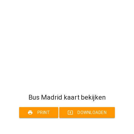
Bus Madrid kaart bekijken
print
system_update_alt
PRINT
DOWNLOADEN